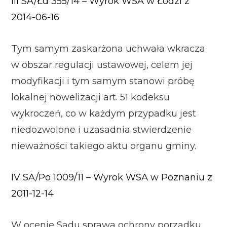
III SA/Łd 355/14 – Wyrok WSA w Łodzi z
2014-06-16
Tym samym zaskarżona uchwała wkracza
w obszar regulacji ustawowej, celem jej
modyfikacji i tym samym stanowi próbę
lokalnej nowelizacji art. 51 kodeksu
wykroczeń, co w każdym przypadku jest
niedozwolone i uzasadnia stwierdzenie
nieważności takiego aktu organu gminy.
IV SA/Po 1009/11 – Wyrok WSA w Poznaniu z
2011-12-14
W ocenie Sądu sprawa ochrony porządku,