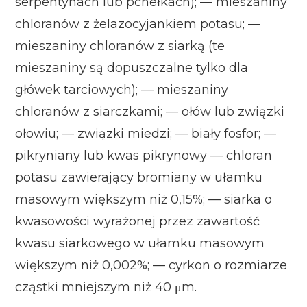
serpentynach lub pchełkach); — mieszaniny
chloranów z żelazocyjankiem potasu; —
mieszaniny chloranów z siarką (te
mieszaniny są dopuszczalne tylko dla
główek tarciowych); — mieszaniny
chloranów z siarczkami; — ołów lub związki
ołowiu; — związki miedzi; — biały fosfor; —
pikryniany lub kwas pikrynowy — chloran
potasu zawierający bromiany w ułamku
masowym większym niż 0,15%; — siarka o
kwasowości wyrażonej przez zawartość
kwasu siarkowego w ułamku masowym
większym niż 0,002%; — cyrkon o rozmiarze
cząstki mniejszym niż 40 μm.